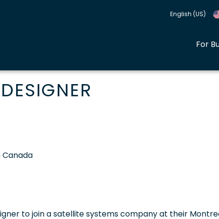
English (US)
For B
 DESIGNER
in Canada
igner to join a satellite systems company at their Montre