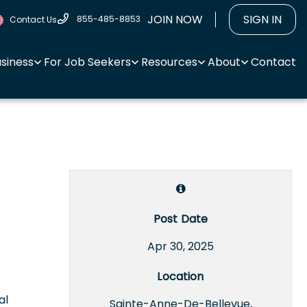
JOIN NOW
SIGN IN
855-485-8853
Contact Us
usiness
For Job Seekers
Resources
About
Contact
Post Date
Apr 30, 2025
Location
al
Sainte-Anne-De-Bellevue,