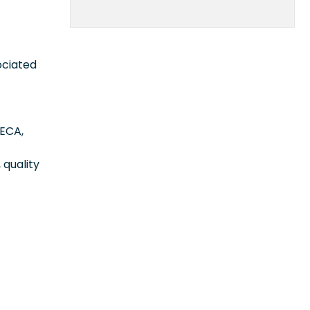
ociated
MECA,
 quality