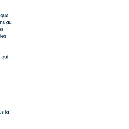
ique
ons au
es
les
 qui
s la