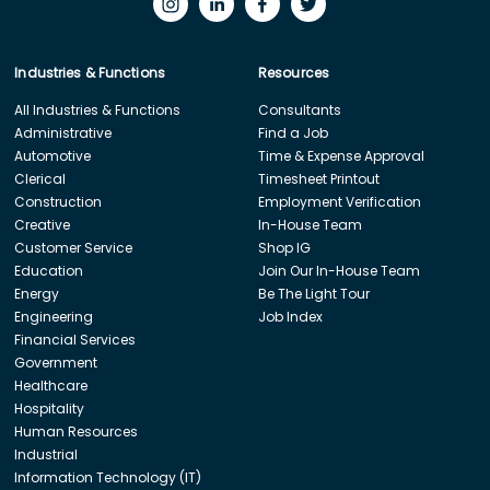
Industries & Functions
Resources
All Industries & Functions
Consultants
Administrative
Find a Job
Automotive
Time & Expense Approval
Clerical
Timesheet Printout
Construction
Employment Verification
Creative
In-House Team
Customer Service
Shop IG
Education
Join Our In-House Team
Energy
Be The Light Tour
Engineering
Job Index
Financial Services
Government
Healthcare
Hospitality
Human Resources
Industrial
Information Technology (IT)