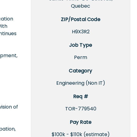
Quebec
cation
ZIP/Postal Code
With
H9X3R2
ntinues
Job Type
lopment,
Perm
Category
Engineering (Non IT)
Req #
ision of
TOR-779540
Pay Rate
pation,
$100k - $110k (estimate)