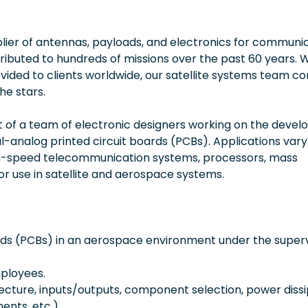
lier of antennas, payloads, and electronics for communi
tributed to hundreds of missions over the past 60 years. 
ovided to clients worldwide, our satellite systems team co
e stars.
rt of a team of electronic designers working on the deve
al-analog printed circuit boards (PCBs). Applications vary
high-speed telecommunication systems, processors, mass
r use in satellite and aerospace systems.
ards (PCBs) in an aerospace environment under the superv
ployees.
cture, inputs/outputs, component selection, power dissi
nts, etc.).