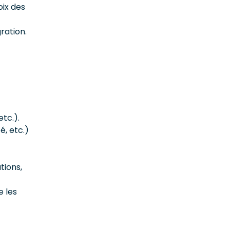
oix des
ration.
tc.).
é, etc.)
tions,
e les