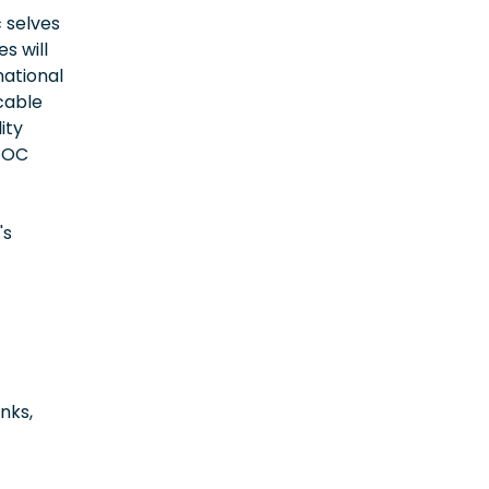
 selves
s will
national
icable
ity
EEOC
's
inks,