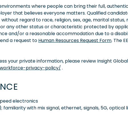
vironments where people can bring their full, authentic
oyer that believes everyone matters. Qualified candidate
thout regard to race, religion, sex, age, marital status, 
ity, or any other status or characteristic protected by appl
tance and/or a reasonable accommodation due to a disabil
 send a request to
Human Resources Request Form
. The 
s your private information, please review Insight Global
/workforce-privacy-policy/
.
ENCE
speed electronics
familiarity with mix signal, ethernet, signals, 5G, optical l